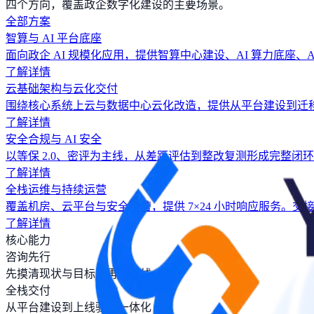
四个方向，覆盖政企数字化建设的主要场景。
全部方案
智算与 AI 平台底座
面向政企 AI 规模化应用，提供智算中心建设、AI 算力底座
了解详情
云基础架构与云化交付
围绕核心系统上云与数据中心云化改造，提供从平台建设到迁
了解详情
安全合规与 AI 安全
以等保 2.0、密评为主线，从差距评估到整改复测形成完整
了解详情
全栈运维与持续运营
覆盖机房、云平台与安全运营，提供 7×24 小时响应服务
了解详情
核心能力
咨询先行
先摸清现状与目标，再给路线
全栈交付
从平台建设到上线验收一体化