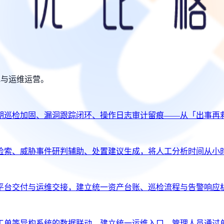
规与运维运营。
期巡检加固、漏洞跟踪闭环、操作日志审计留痕——从「出事再
检索、威胁事件研判辅助、处置建议生成，将人工分析时间从小
平台交付与运维交接，建立统一资产台账、巡检流程与告警响应
工单等异构系统的数据联动，建立统一运维入口，管理人员通过