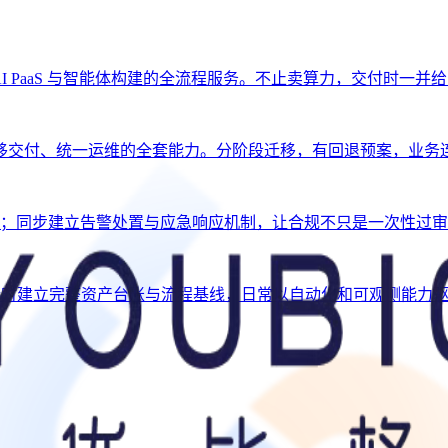
、AI PaaS 与智能体构建的全流程服务。不止卖算力，交付时一
移交付、统一运维的全套能力。分阶段迁移，有回退预案，业务
闭环；同步建立告警处置与应急响应机制，让合规不只是一次性过
。交接时建立完整资产台账与流程基线，日常以自动化和可观测能力