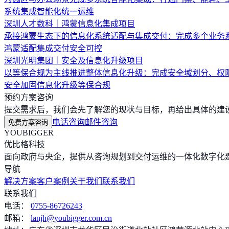
系统集成
智能化
统一运维
深圳人才数科｜鸿蒙信息化集成项目
承接鸿蒙生态下的信息化系统适配与集成交付：完成多个业务
鸿蒙适配
集成交付
安全可控
深圳光明集团｜安全及信息化升级项目
以等保合规为主线推进整体信息化升级：完成安全域划分、权
安全加固
信息化升级
等保合规
预约方案咨询
提交需求后，我们会先了解您的现状与目标，再给出具体的建设路
电话咨询
邮件咨询
免费方案咨询
YOUBIGGER
优比格科技
面向政府与央企，提供从咨询规划到交付运维的一体化数字化建
导航
解决方案
客户案例
关于我们
联系我们
联系我们
电话：
0755-86726243
邮箱：
lanjh@youbigger.com.cn