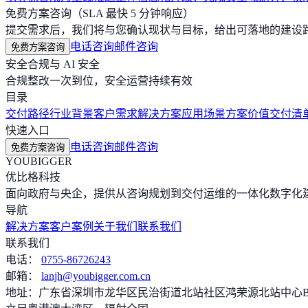
免费方案咨询（SLA 最快 5 分钟响应）
提交需求后，我们将与您确认现状与目标，给出可落地的建设
电话咨询
邮件咨询
免费方案咨询
安全合规与 AI 安全
合规整改一次到位，安全运营持续有效
目录
交付路径
行业背景
客户需求
解决方案
应用场景
方案价值
交付清
快速入口
电话咨询
邮件咨询
免费方案咨询
YOUBIGGER
优比格科技
面向政府与央企，提供从咨询规划到交付运维的一体化数字化建
导航
解决方案
客户案例
关于我们
联系我们
联系我们
电话：
0755-86726243
邮箱：
lanjh@youbigger.com.cn
地址：
广东省深圳市龙华区民治街道北站社区鸿荣源北站中心B塔