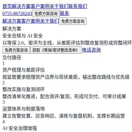
首页
解决方案
客户案例
关于我们
联系我们
0755-86726243
联系
免费方案咨询
解决方案
客户案例
关于我们
免费方案咨询
解决方案
安全合规与 AI 安全
以等保 2.0、密评为主线，从差距评估到整改复测形成完整
电话咨询
免费方案咨询
获取《等保/密评整改清单》
交付路径
1
资产梳理与差距评估
按监管要求梳理资产边界与现状差距，输出整改路线与优先级
2
整改实施与复测闭环
整改清单化推进，配合测评/复测，形成可交付、可审计成果
3
运营体系与制度落地
建立告警处置、应急响应、演练与复盘机制，支撑长期运营
4
AI 安全治理增强