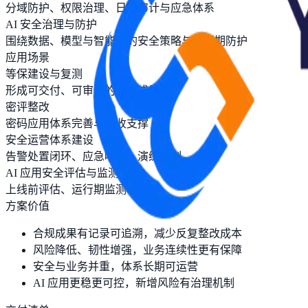
分域防护、权限治理、日志审计与应急体系
AI 安全治理与防护
围绕数据、模型与智能体的安全策略与运行期防护
应用场景
等保建设与复测
形成可交付、可审计的合规成果
密评整改
密码应用体系完善与验收支撑
安全运营体系建设
告警处置闭环、应急响应、演练机制
AI 应用安全评估与监测
上线前评估、运行期监测与治理
方案价值
合规成果有记录可追溯，减少反复整改成本
风险降低、韧性增强，业务连续性更有保障
安全与业务并重，体系长期可运营
AI 应用更稳更可控，新增风险有治理机制