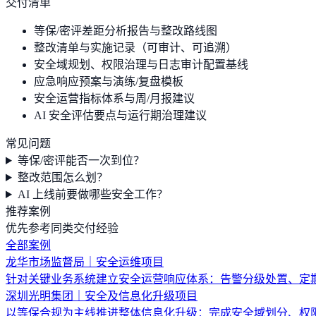
交付清单
等保/密评差距分析报告与整改路线图
整改清单与实施记录（可审计、可追溯）
安全域规划、权限治理与日志审计配置基线
应急响应预案与演练/复盘模板
安全运营指标体系与周/月报建议
AI 安全评估要点与运行期治理建议
常见问题
等保/密评能否一次到位？
整改范围怎么划？
AI 上线前要做哪些安全工作？
推荐案例
优先参考同类交付经验
全部案例
龙华市场监督局｜安全运维项目
针对关键业务系统建立安全运营响应体系：告警分级处置、定
深圳光明集团｜安全及信息化升级项目
以等保合规为主线推进整体信息化升级：完成安全域划分、权