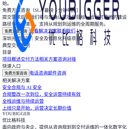
始。
免费方案咨询（SLA 最快 5 分钟响应）
提交需求后，我们将与您确认现状与目标，给出可落地的建设
路径与交付清单，支持从规划到运维的全周期服务。
查看解决方案
联系我们
免费方案咨询
深圳光明集团｜安全及信息化升级项目
典型交付案例
目录
项目概述
交付方法
相关方案
咨询对接
快速入口
电话咨询
邮件咨询
免费方案咨询
相关解决方案
安全合规与 AI 安全
合规整改一次到位，安全运营持续有效
全栈运维与持续运营
上线只是开始，运营决定长期价值
YOUBIGGER
优比格科技
面向政府与央企，提供从咨询规划到交付运维的一体化数字化