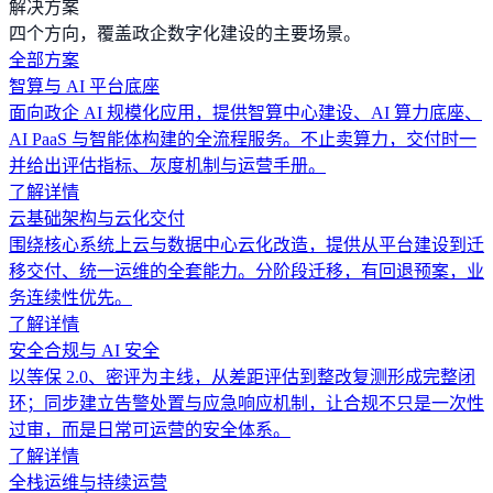
解决方案
四个方向，覆盖政企数字化建设的主要场景。
全部方案
智算与 AI 平台底座
面向政企 AI 规模化应用，提供智算中心建设、AI 算力底座、
AI PaaS 与智能体构建的全流程服务。不止卖算力，交付时一
并给出评估指标、灰度机制与运营手册。
了解详情
云基础架构与云化交付
围绕核心系统上云与数据中心云化改造，提供从平台建设到迁
移交付、统一运维的全套能力。分阶段迁移，有回退预案，业
务连续性优先。
了解详情
安全合规与 AI 安全
以等保 2.0、密评为主线，从差距评估到整改复测形成完整闭
环；同步建立告警处置与应急响应机制，让合规不只是一次性
过审，而是日常可运营的安全体系。
了解详情
全栈运维与持续运营