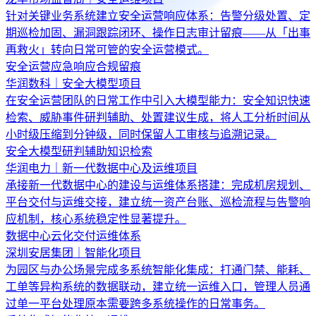
针对关键业务系统建立安全运营响应体系：告警分级处置、定
期巡检加固、漏洞跟踪闭环、操作日志审计留痕——从「出事
再救火」转向日常可管的安全运营模式。
安全运营
应急响应
合规留痕
华润数科｜安全大模型项目
在安全运营团队的日常工作中引入大模型能力：安全知识快速
检索、威胁事件研判辅助、处置建议生成，将人工分析时间从
小时级压缩到分钟级，同时保留人工审核与追溯记录。
安全大模型
研判辅助
知识检索
华润电力｜新一代数据中心及运维项目
承接新一代数据中心的建设与运维体系搭建：完成机房规划、
平台交付与运维交接，建立统一资产台账、巡检流程与告警响
应机制，核心系统稳定性显著提升。
数据中心
云化交付
运维体系
深圳安居集团｜智能化项目
为园区与办公场景完成多系统智能化集成：打通门禁、能耗、
工单等异构系统的数据联动，建立统一运维入口，管理人员通
过单一平台处理原本需要跨多系统操作的日常事务。