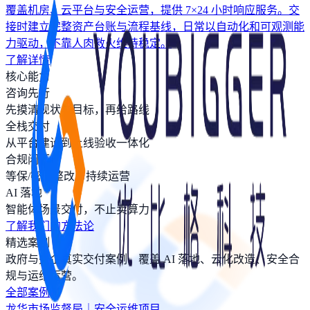
覆盖机房、云平台与安全运营，提供 7×24 小时响应服务。交
接时建立完整资产台账与流程基线，日常以自动化和可观测能
力驱动，不靠人肉救火维持稳定。
了解详情
核心能力
咨询先行
先摸清现状与目标，再给路线
全栈交付
从平台建设到上线验收一体化
合规闭环
等保/密评整改与持续运营
AI 落地
智能体场景交付，不止卖算力
了解我们的方法论
精选案例
政府与央企真实交付案例，覆盖 AI 落地、云化改造、安全合
规与运维运营。
全部案例
龙华市场监督局｜安全运维项目