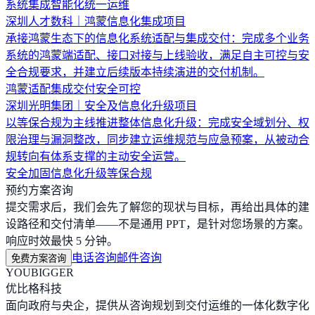
系统集成
智能化
统一运维
深圳人才数科｜鸿蒙信息化集成项目
承接鸿蒙生态下的信息化系统适配与集成交付：完成多个业务
系统的鸿蒙端适配、接口对接与上线验收，满足自主可控与安
全合规要求，并建立后续版本持续演进的交付机制。
鸿蒙适配
集成交付
安全可控
深圳光明集团｜安全及信息化升级项目
以等保合规为主线推进整体信息化升级：完成安全域划分、权
限治理与漏洞整改，同步建立运维规范与应急预案，从被动合
规转向有体系支撑的主动安全运营。
安全加固
信息化升级
等保合规
预约方案咨询
提交需求后，我们会先了解您的现状与目标，再给出具体的建
设路径和交付清单——不是通用 PPT，是针对您场景的方案。
响应时效最快 5 分钟。
电话咨询
邮件咨询
免费方案咨询
YOUBIGGER
优比格科技
面向政府与央企，提供从咨询规划到交付运维的一体化数字化