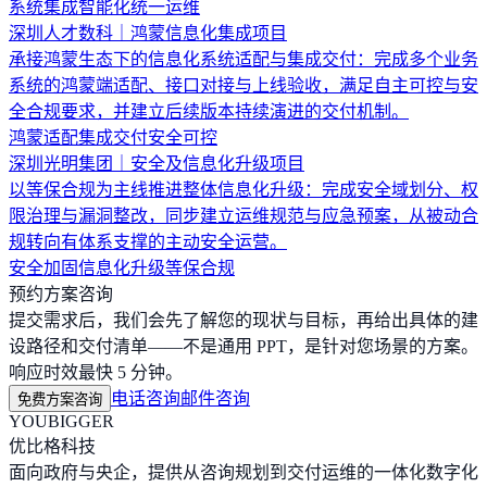
系统集成
智能化
统一运维
深圳人才数科｜鸿蒙信息化集成项目
承接鸿蒙生态下的信息化系统适配与集成交付：完成多个业务
系统的鸿蒙端适配、接口对接与上线验收，满足自主可控与安
全合规要求，并建立后续版本持续演进的交付机制。
鸿蒙适配
集成交付
安全可控
深圳光明集团｜安全及信息化升级项目
以等保合规为主线推进整体信息化升级：完成安全域划分、权
限治理与漏洞整改，同步建立运维规范与应急预案，从被动合
规转向有体系支撑的主动安全运营。
安全加固
信息化升级
等保合规
预约方案咨询
提交需求后，我们会先了解您的现状与目标，再给出具体的建
设路径和交付清单——不是通用 PPT，是针对您场景的方案。
响应时效最快 5 分钟。
电话咨询
邮件咨询
免费方案咨询
YOUBIGGER
优比格科技
面向政府与央企，提供从咨询规划到交付运维的一体化数字化