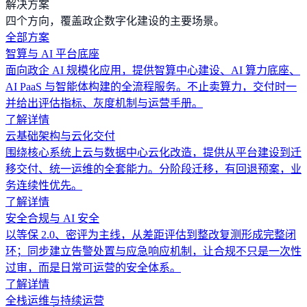
解决方案
四个方向，覆盖政企数字化建设的主要场景。
全部方案
智算与 AI 平台底座
面向政企 AI 规模化应用，提供智算中心建设、AI 算力底座、
AI PaaS 与智能体构建的全流程服务。不止卖算力，交付时一
并给出评估指标、灰度机制与运营手册。
了解详情
云基础架构与云化交付
围绕核心系统上云与数据中心云化改造，提供从平台建设到迁
移交付、统一运维的全套能力。分阶段迁移，有回退预案，业
务连续性优先。
了解详情
安全合规与 AI 安全
以等保 2.0、密评为主线，从差距评估到整改复测形成完整闭
环；同步建立告警处置与应急响应机制，让合规不只是一次性
过审，而是日常可运营的安全体系。
了解详情
全栈运维与持续运营