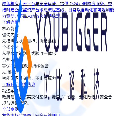
覆盖机房、云平台与安全运营，提供 7×24 小时响应服务。交
接时建立完整资产台账与流程基线，日常以自动化和可观测能
力驱动，不靠人肉救火维持稳定。
了解详情
核心能力
咨询先行
先摸清现状与目标，再给路线
全栈交付
从平台建设到上线验收一体化
合规闭环
等保/密评整改与持续运营
AI 落地
智能体场景交付，不止卖算力
了解我们的方法论
精选案例
政府与央企真实交付案例，覆盖 AI 落地、云化改造、安全合
规与运维运营。
全部案例
龙华市场监督局｜安全运维项目