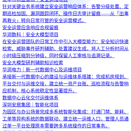
针对关键业务系统建立安全运营响应体系：告警分级处置、定
期巡检加固、漏洞跟踪闭环、操作日志审计留痕——从「出事
再救火」转向日常可管的安全运营模式。
安全运营
应急响应
合规留痕
华润数科｜安全大模型项目
在安全运营团队的日常工作中引入大模型能力：安全知识快速
检索、威胁事件研判辅助、处置建议生成，将人工分析时间从
小时级压缩到分钟级，同时保留人工审核与追溯记录。
安全大模型
研判辅助
知识检索
华润电力｜新一代数据中心及运维项目
承接新一代数据中心的建设与运维体系搭建：完成机房规划、
平台交付与运维交接，建立统一资产台账、巡检流程与告警响
应机制，核心系统稳定性显著提升。
数据中心
云化交付
运维体系
深圳安居集团｜智能化项目
为园区与办公场景完成多系统智能化集成：打通门禁、能耗、
工单等异构系统的数据联动，建立统一运维入口，管理人员通
过单一平台处理原本需要跨多系统操作的日常事务。