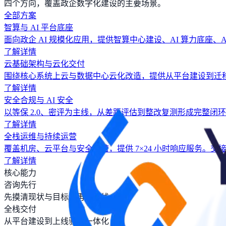
四个方向，覆盖政企数字化建设的主要场景。
全部方案
智算与 AI 平台底座
面向政企 AI 规模化应用，提供智算中心建设、AI 算力底座
了解详情
云基础架构与云化交付
围绕核心系统上云与数据中心云化改造，提供从平台建设到迁
了解详情
安全合规与 AI 安全
以等保 2.0、密评为主线，从差距评估到整改复测形成完整
了解详情
全栈运维与持续运营
覆盖机房、云平台与安全运营，提供 7×24 小时响应服务
了解详情
核心能力
咨询先行
先摸清现状与目标，再给路线
全栈交付
从平台建设到上线验收一体化