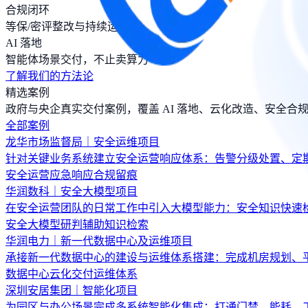
合规闭环
等保/密评整改与持续运营
AI 落地
智能体场景交付，不止卖算力
了解我们的方法论
精选案例
政府与央企真实交付案例，覆盖 AI 落地、云化改造、安全合
全部案例
龙华市场监督局｜安全运维项目
针对关键业务系统建立安全运营响应体系：告警分级处置、定
安全运营
应急响应
合规留痕
华润数科｜安全大模型项目
在安全运营团队的日常工作中引入大模型能力：安全知识快速
安全大模型
研判辅助
知识检索
华润电力｜新一代数据中心及运维项目
承接新一代数据中心的建设与运维体系搭建：完成机房规划、
数据中心
云化交付
运维体系
深圳安居集团｜智能化项目
为园区与办公场景完成多系统智能化集成：打通门禁、能耗、