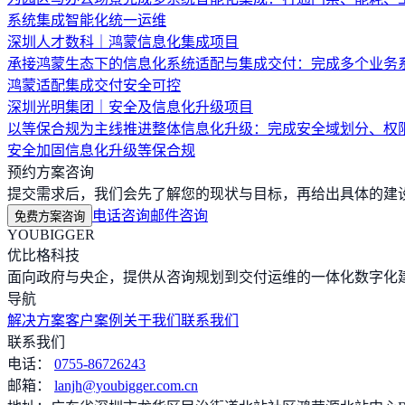
系统集成
智能化
统一运维
深圳人才数科｜鸿蒙信息化集成项目
承接鸿蒙生态下的信息化系统适配与集成交付：完成多个业务
鸿蒙适配
集成交付
安全可控
深圳光明集团｜安全及信息化升级项目
以等保合规为主线推进整体信息化升级：完成安全域划分、权
安全加固
信息化升级
等保合规
预约方案咨询
提交需求后，我们会先了解您的现状与目标，再给出具体的建设路
电话咨询
邮件咨询
免费方案咨询
YOUBIGGER
优比格科技
面向政府与央企，提供从咨询规划到交付运维的一体化数字化建
导航
解决方案
客户案例
关于我们
联系我们
联系我们
电话：
0755-86726243
邮箱：
lanjh@youbigger.com.cn