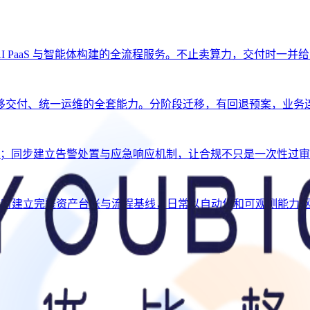
、AI PaaS 与智能体构建的全流程服务。不止卖算力，交付时一
移交付、统一运维的全套能力。分阶段迁移，有回退预案，业务
闭环；同步建立告警处置与应急响应机制，让合规不只是一次性过
。交接时建立完整资产台账与流程基线，日常以自动化和可观测能力