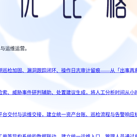
规与运维运营。
期巡检加固、漏洞跟踪闭环、操作日志审计留痕——从「出事再
检索、威胁事件研判辅助、处置建议生成，将人工分析时间从小
平台交付与运维交接，建立统一资产台账、巡检流程与告警响应
工单等异构系统的数据联动，建立统一运维入口，管理人员通过