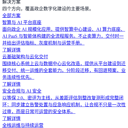
解决方案
四个方向，覆盖政企数字化建设的主要场景。
全部方案
智算与 AI 平台底座
面向政企 AI 规模化应用，提供智算中心建设、AI 算力底座、
AI PaaS 与智能体构建的全流程服务。不止卖算力，交付时一
并给出评估指标、灰度机制与运营手册。
了解详情
云基础架构与云化交付
围绕核心系统上云与数据中心云化改造，提供从平台建设到迁
移交付、统一运维的全套能力。分阶段迁移，有回退预案，业
务连续性优先。
了解详情
安全合规与 AI 安全
以等保 2.0、密评为主线，从差距评估到整改复测形成完整闭
环；同步建立告警处置与应急响应机制，让合规不只是一次性
过审，而是日常可运营的安全体系。
了解详情
全栈运维与持续运营