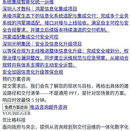
系统集成
智能化
统一运维
深圳人才数科｜鸿蒙信息化集成项目
承接鸿蒙生态下的信息化系统适配与集成交付：完成多个业务
系统的鸿蒙端适配、接口对接与上线验收，满足自主可控与安
全合规要求，并建立后续版本持续演进的交付机制。
鸿蒙适配
集成交付
安全可控
深圳光明集团｜安全及信息化升级项目
以等保合规为主线推进整体信息化升级：完成安全域划分、权
限治理与漏洞整改，同步建立运维规范与应急预案，从被动合
规转向有体系支撑的主动安全运营。
安全加固
信息化升级
等保合规
预约方案咨询
提交需求后，我们会先了解您的现状与目标，再给出具体的建
设路径和交付清单——不是通用 PPT，是针对您场景的方案。
响应时效最快 5 分钟。
电话咨询
邮件咨询
免费方案咨询
YOUBIGGER
优比格科技
面向政府与央企，提供从咨询规划到交付运维的一体化数字化