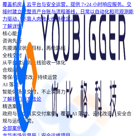
覆盖机房、云平台与安全运营，提供 7×24 小时响应服务。交
接时建立完整资产台账与流程基线，日常以自动化和可观测能
力驱动，不靠人肉救火维持稳定。
了解详情
核心能力
咨询先行
先摸清现状与目标，再给路线
全栈交付
从平台建设到上线验收一体化
合规闭环
等保/密评整改与持续运营
AI 落地
智能体场景交付，不止卖算力
了解我们的方法论
精选案例
政府与央企真实交付案例，覆盖 AI 落地、云化改造、安全合
规与运维运营。
全部案例
龙华市场监督局｜安全运维项目