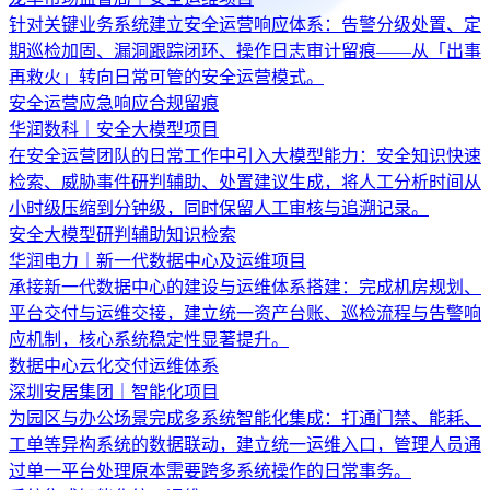
针对关键业务系统建立安全运营响应体系：告警分级处置、定
期巡检加固、漏洞跟踪闭环、操作日志审计留痕——从「出事
再救火」转向日常可管的安全运营模式。
安全运营
应急响应
合规留痕
华润数科｜安全大模型项目
在安全运营团队的日常工作中引入大模型能力：安全知识快速
检索、威胁事件研判辅助、处置建议生成，将人工分析时间从
小时级压缩到分钟级，同时保留人工审核与追溯记录。
安全大模型
研判辅助
知识检索
华润电力｜新一代数据中心及运维项目
承接新一代数据中心的建设与运维体系搭建：完成机房规划、
平台交付与运维交接，建立统一资产台账、巡检流程与告警响
应机制，核心系统稳定性显著提升。
数据中心
云化交付
运维体系
深圳安居集团｜智能化项目
为园区与办公场景完成多系统智能化集成：打通门禁、能耗、
工单等异构系统的数据联动，建立统一运维入口，管理人员通
过单一平台处理原本需要跨多系统操作的日常事务。