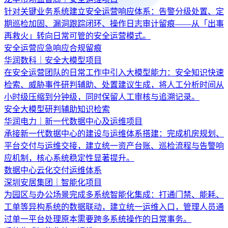
针对关键业务系统建立安全运营响应体系：告警分级处置、定
期巡检加固、漏洞跟踪闭环、操作日志审计留痕——从「出事
再救火」转向日常可管的安全运营模式。
安全运营
应急响应
合规留痕
华润数科｜安全大模型项目
在安全运营团队的日常工作中引入大模型能力：安全知识快速
检索、威胁事件研判辅助、处置建议生成，将人工分析时间从
小时级压缩到分钟级，同时保留人工审核与追溯记录。
安全大模型
研判辅助
知识检索
华润电力｜新一代数据中心及运维项目
承接新一代数据中心的建设与运维体系搭建：完成机房规划、
平台交付与运维交接，建立统一资产台账、巡检流程与告警响
应机制，核心系统稳定性显著提升。
数据中心
云化交付
运维体系
深圳安居集团｜智能化项目
为园区与办公场景完成多系统智能化集成：打通门禁、能耗、
工单等异构系统的数据联动，建立统一运维入口，管理人员通
过单一平台处理原本需要跨多系统操作的日常事务。