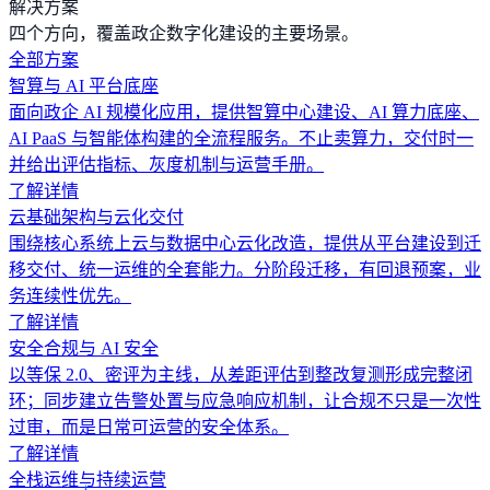
解决方案
四个方向，覆盖政企数字化建设的主要场景。
全部方案
智算与 AI 平台底座
面向政企 AI 规模化应用，提供智算中心建设、AI 算力底座、
AI PaaS 与智能体构建的全流程服务。不止卖算力，交付时一
并给出评估指标、灰度机制与运营手册。
了解详情
云基础架构与云化交付
围绕核心系统上云与数据中心云化改造，提供从平台建设到迁
移交付、统一运维的全套能力。分阶段迁移，有回退预案，业
务连续性优先。
了解详情
安全合规与 AI 安全
以等保 2.0、密评为主线，从差距评估到整改复测形成完整闭
环；同步建立告警处置与应急响应机制，让合规不只是一次性
过审，而是日常可运营的安全体系。
了解详情
全栈运维与持续运营