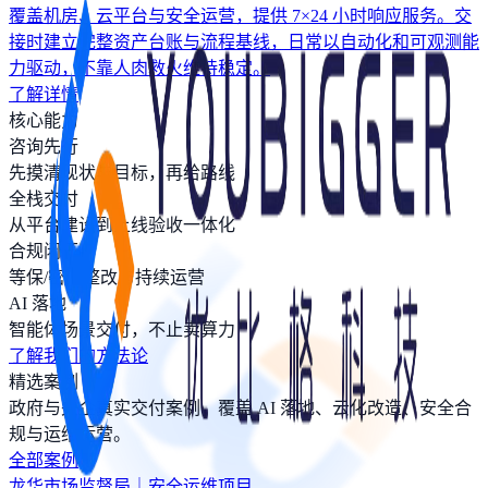
覆盖机房、云平台与安全运营，提供 7×24 小时响应服务。交
接时建立完整资产台账与流程基线，日常以自动化和可观测能
力驱动，不靠人肉救火维持稳定。
了解详情
核心能力
咨询先行
先摸清现状与目标，再给路线
全栈交付
从平台建设到上线验收一体化
合规闭环
等保/密评整改与持续运营
AI 落地
智能体场景交付，不止卖算力
了解我们的方法论
精选案例
政府与央企真实交付案例，覆盖 AI 落地、云化改造、安全合
规与运维运营。
全部案例
龙华市场监督局｜安全运维项目