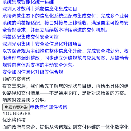
系统集成
智能化
统一运维
深圳人才数科｜鸿蒙信息化集成项目
承接鸿蒙生态下的信息化系统适配与集成交付：完成多个业务
系统的鸿蒙端适配、接口对接与上线验收，满足自主可控与安
全合规要求，并建立后续版本持续演进的交付机制。
鸿蒙适配
集成交付
安全可控
深圳光明集团｜安全及信息化升级项目
以等保合规为主线推进整体信息化升级：完成安全域划分、权
限治理与漏洞整改，同步建立运维规范与应急预案，从被动合
规转向有体系支撑的主动安全运营。
安全加固
信息化升级
等保合规
预约方案咨询
提交需求后，我们会先了解您的现状与目标，再给出具体的建
设路径和交付清单——不是通用 PPT，是针对您场景的方案。
响应时效最快 5 分钟。
电话咨询
邮件咨询
免费方案咨询
YOUBIGGER
优比格科技
面向政府与央企，提供从咨询规划到交付运维的一体化数字化