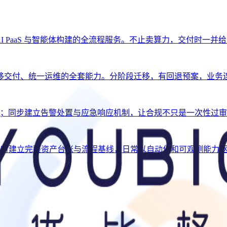
、AI PaaS 与智能体构建的全流程服务。不止卖算力，交付时一
移交付、统一运维的全套能力。分阶段迁移，有回退预案，业务
闭环；同步建立告警处置与应急响应机制，让合规不只是一次性过
。交接时建立完整资产台账与流程基线，日常以自动化和可观测能力