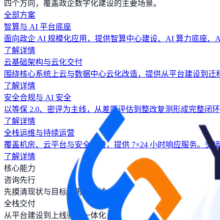
四个方向，覆盖政企数字化建设的主要场景。
全部方案
智算与 AI 平台底座
面向政企 AI 规模化应用，提供智算中心建设、AI 算力底座
了解详情
云基础架构与云化交付
围绕核心系统上云与数据中心云化改造，提供从平台建设到迁
了解详情
安全合规与 AI 安全
以等保 2.0、密评为主线，从差距评估到整改复测形成完整
了解详情
全栈运维与持续运营
覆盖机房、云平台与安全运营，提供 7×24 小时响应服务
了解详情
核心能力
咨询先行
先摸清现状与目标，再给路线
全栈交付
从平台建设到上线验收一体化