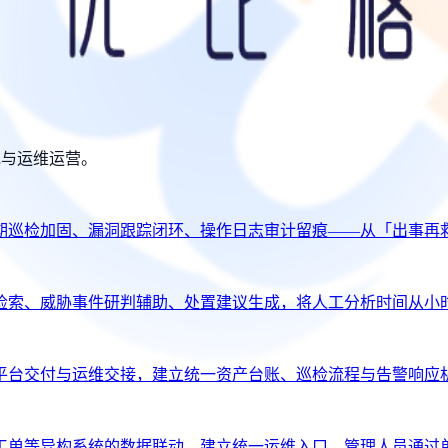
规与运维运营。
期巡检加固、漏洞跟踪闭环、操作日志审计留痕——从「出事再
检索、威胁事件研判辅助、处置建议生成，将人工分析时间从小
平台交付与运维交接，建立统一资产台账、巡检流程与告警响应
工单等异构系统的数据联动，建立统一运维入口，管理人员通过