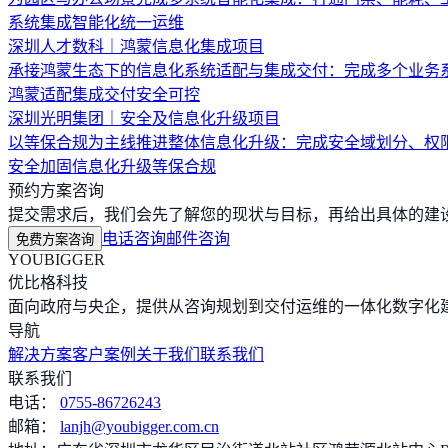
系统集成
智能化
统一运维
深圳人才数科｜鸿蒙信息化集成项目
承接鸿蒙生态下的信息化系统适配与集成交付：完成多个业务
鸿蒙适配
集成交付
安全可控
深圳光明集团｜安全及信息化升级项目
以等保合规为主线推进整体信息化升级：完成安全域划分、权
安全加固
信息化升级
等保合规
预约方案咨询
提交需求后，我们会先了解您的现状与目标，再给出具体的建设路
电话咨询
邮件咨询
免费方案咨询
YOUBIGGER
优比格科技
面向政府与央企，提供从咨询规划到交付运维的一体化数字化建
导航
解决方案
客户案例
关于我们
联系我们
联系我们
电话：
0755-86726243
邮箱：
lanjh@youbigger.com.cn