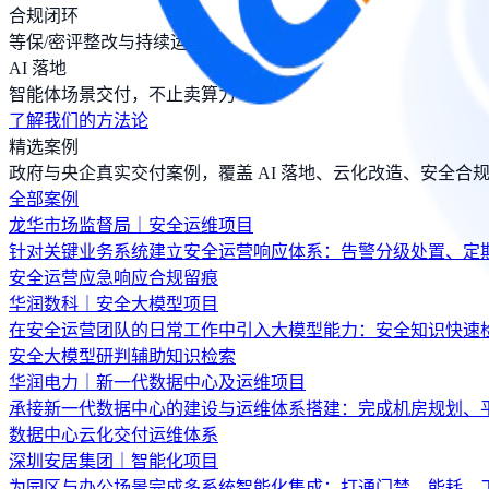
合规闭环
等保/密评整改与持续运营
AI 落地
智能体场景交付，不止卖算力
了解我们的方法论
精选案例
政府与央企真实交付案例，覆盖 AI 落地、云化改造、安全合
全部案例
龙华市场监督局｜安全运维项目
针对关键业务系统建立安全运营响应体系：告警分级处置、定
安全运营
应急响应
合规留痕
华润数科｜安全大模型项目
在安全运营团队的日常工作中引入大模型能力：安全知识快速
安全大模型
研判辅助
知识检索
华润电力｜新一代数据中心及运维项目
承接新一代数据中心的建设与运维体系搭建：完成机房规划、
数据中心
云化交付
运维体系
深圳安居集团｜智能化项目
为园区与办公场景完成多系统智能化集成：打通门禁、能耗、